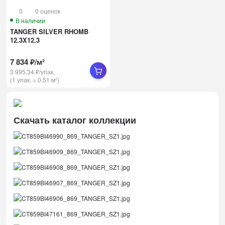
0
0 оценок
В наличии
TANGER SILVER RHOMB
12.3X12.3
7 834
₽
/
м²
3 995,34
₽
/
упак.
(1 упак.
=
0.51
м²)
Скачать каталог коллекции