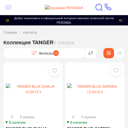
Добро пожаловать в официальный интернет-магазин испанской плитки
PERONDA.
Главная
Harmony
Коллекция TANGER
9 товаров
Фильтры
10
0
0 оценок
0
0 оценок
В наличии
В наличии