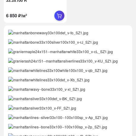
33.3X100 R
6 850
₽
/
м²