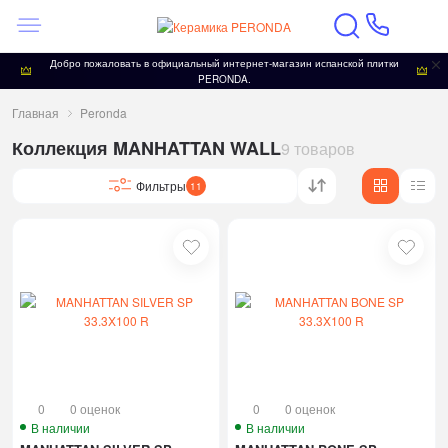
Добро пожаловать в официальный интернет-магазин испанской плитки
PERONDA.
Главная
Peronda
Коллекция MANHATTAN WALL
9 товаров
Фильтры
11
0
0 оценок
0
0 оценок
В наличии
В наличии