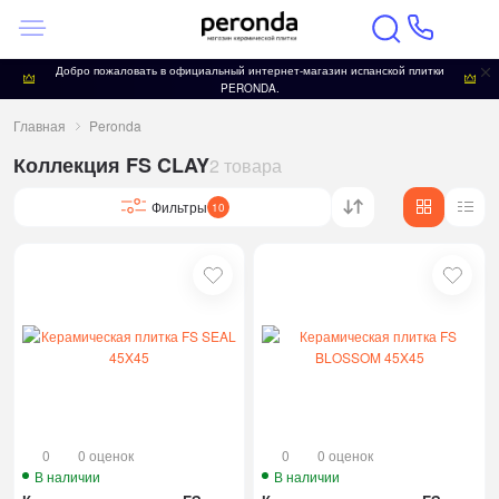
Добро пожаловать в официальный интернет-магазин испанской плитки
PERONDA.
Главная
Peronda
Коллекция FS CLAY
2 товара
Фильтры
10
0
0 оценок
0
0 оценок
В наличии
В наличии