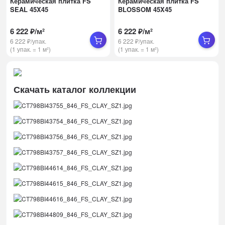
Керамическая плитка FS
Керамическая плитка FS
SEAL 45X45
BLOSSOM 45X45
6 222
₽
/
м²
6 222
₽
/
м²
6 222
₽
/
упак.
6 222
₽
/
упак.
(1 упак.
=
1
м²)
(1 упак.
=
1
м²)
Скачать каталог коллекции