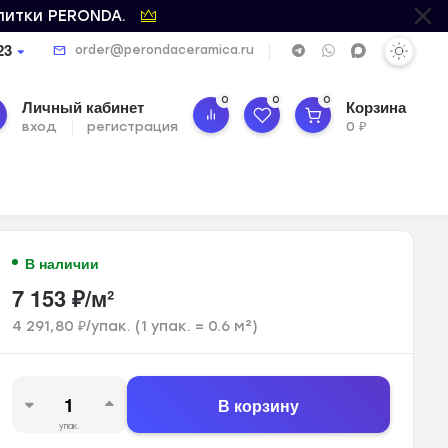
литки PERONDA.
23
order@perondaceramica.ru
0
0
0
Личный кабинет
Корзина
вход
регистрация
0
₽
В наличии
7 153
₽
/
м²
4 291,80
₽
/
упак.
(1 упак.
=
0.6
м²)
В корзину
упак.