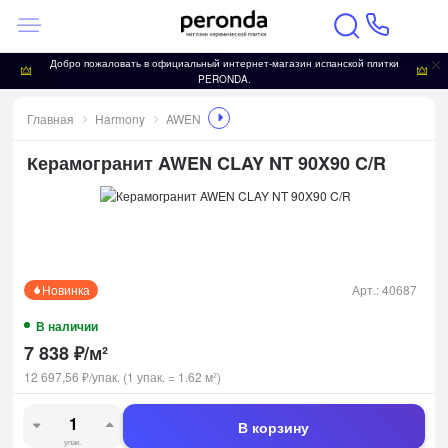
Добро пожаловать в официальный интернет-магазин испанской плитки
PERONDA.
Главная
Harmony
AWEN
Керамогранит AWEN CLAY NT 90X90 C/R
Новинка
Арт.:
40687
В наличии
7 838
₽
/
м²
12 697,56
₽
/
упак.
(1 упак.
=
1.62
м²)
В корзину
упак.