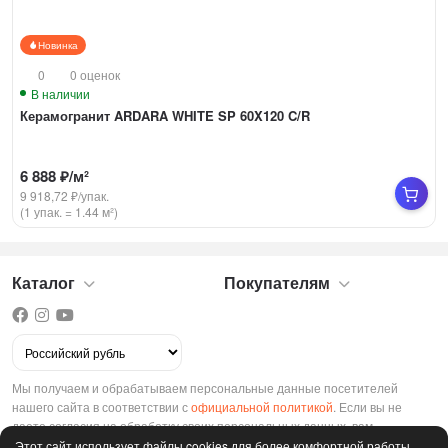
Новинка
0
0 оценок
В наличии
Керамогранит ARDARA WHITE SP 60X120 C/R
6 888
₽
/
м²
9 918,72
₽
/
упак.
(1 упак.
=
1.44
м²)
Каталог
Покупателям
Мы получаем и обрабатываем персональные данные посетителей
нашего сайта в соответствии с
официальной политикой
. Если вы не
даете согласия на обработку своих персональных данных, вам
необходимо покинуть наш сайт.
Этот сайт использует файлы cookies для более комфортной работы