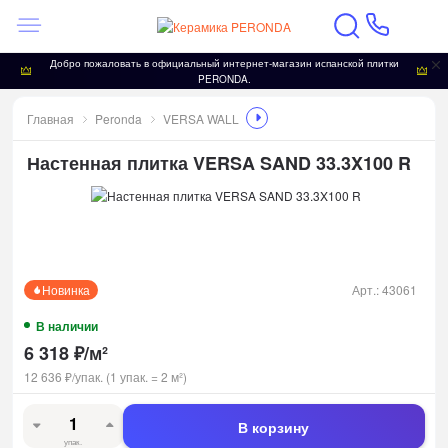
Добро пожаловать в официальный интернет-магазин испанской плитки
PERONDA.
Главная
Peronda
VERSA WALL
Настенная плитка VERSA SAND 33.3X100 R
Новинка
Арт.:
43061
В наличии
6 318
₽
/
м²
12 636
₽
/
упак.
(1 упак.
=
2
м²)
В корзину
упак.