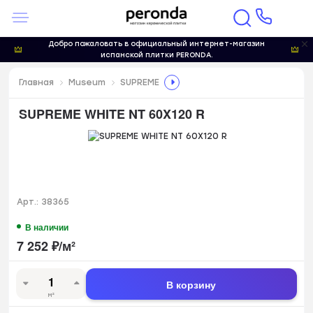
Добро пожаловать в официальный интернет-магазин
испанской плитки PERONDA.
Главная
Museum
SUPREME
SUPREME WHITE NT 60X120 R
Арт.:
38365
В наличии
7 252
₽
/
м²
В корзину
м²